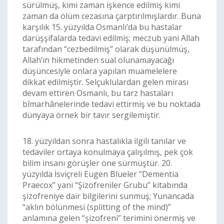
sürülmüş, kimi zaman işkence edilmiş kimi
zaman da ölüm cezasına çarptırılmışlardır. Buna
karşılık 15. yüzyılda Osmanlı’da bu hastalar
darüşşifalarda tedavi edilmiş; meczub yani Allah
tarafından “cezbedilmiş” olarak düşünülmüş,
Allah’ın hikmetinden sual olunamayacağı
düşüncesiyle onlara yapılan muamelelere
dikkat edilmiştir. Selçuklulardan gelen mirası
devam ettiren Osmanlı, bu tarz hastaları
bîmarhânelerinde tedavi ettirmiş ve bu noktada
dünyaya örnek bir tavır sergilemiştir.
18. yüzyıldan sonra hastalıkla ilgili tanılar ve
tedaviler ortaya konulmaya çalışılmış, pek çok
bilim insanı görüşler öne sürmüştür. 20.
yüzyılda İsviçreli Eugen Blueler “Dementia
Praecox” yani “Şizofreniler Grubu” kitabında
şizofreniye dair bilgilerini sunmuş; Yunancada
“aklın bölünmesi (splitting of the mind)”
anlamına gelen “şizofreni” terimini önermiş ve