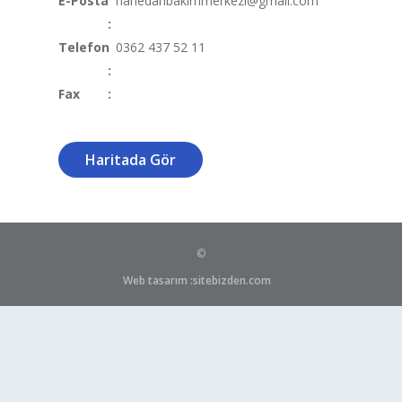
E-Posta
hanedanbakimmerkezi@gmail.com
:
Telefon
0362 437 52 11
:
Fax
:
Haritada Gör
©
Web tasarım :sitebizden.com