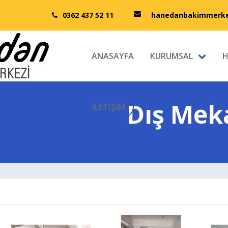
0362 437 52 11
hanedanbakimmerke
ANASAYFA
KURUMSAL
H
Dış Mek
İLETİŞİM