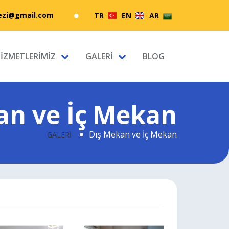
zi@gmail.com
TR
EN
AR
İZMETLERİMİZ
GALERİ
BLOG
an ve İç Mekan
Dış Mekan ve İç Mekan
GALERİ