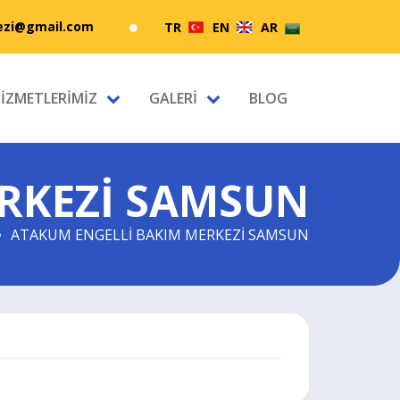
zi@gmail.com
TR
EN
AR
İZMETLERİMİZ
GALERİ
BLOG
RKEZİ SAMSUN
ATAKUM ENGELLİ BAKIM MERKEZİ SAMSUN