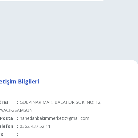
letişim Bilgileri
dres
:
GÜLPINAR MAH. BALAHUR SOK. NO: 12
YVACIK/SAMSUN
-Posta
:
hanedanbakimmerkezi@gmail.com
elefon
:
0362 437 52 11
ax
: